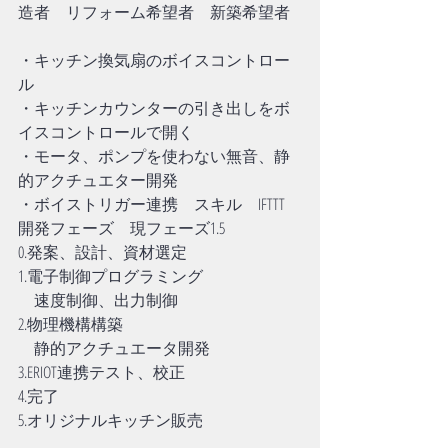
造者　リフォーム希望者　新築希望者
・キッチン換気扇のボイスコントロー
ル
・キッチンカウンターの引き出しをボ
イスコントロールで開く
・モータ、ポンプを使わない無音、静
的アクチュエター開発
・ボイストリガー連携　スキル　IFTTT
開発フェーズ　現フェーズ1.5
0.発案、設計、資材選定
1.電子制御プログラミング
　速度制御、出力制御
2.物理機構構築
　静的アクチュエータ開発
3.ERIOT連携テスト、校正
4.完了
5.オリジナルキッチン販売