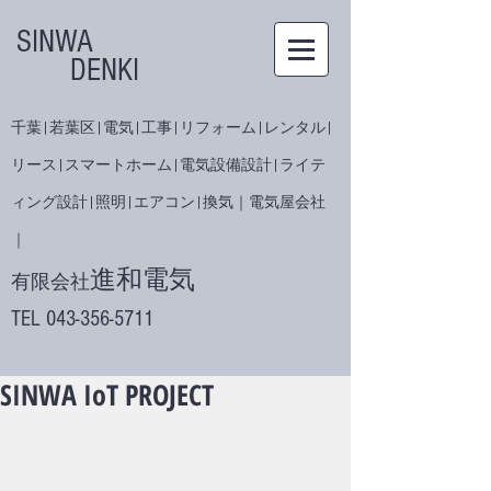
SINWA
DENKI
千葉|若葉区|電気|工事|リフォーム|レンタル|
リース|スマートホーム|電気設備設計|ライテ
ィング設計|照明|エアコン|換気｜電気屋会社
｜
進和電気
有限会社
​TEL
043-356-5711
SINWA IoT PROJECT