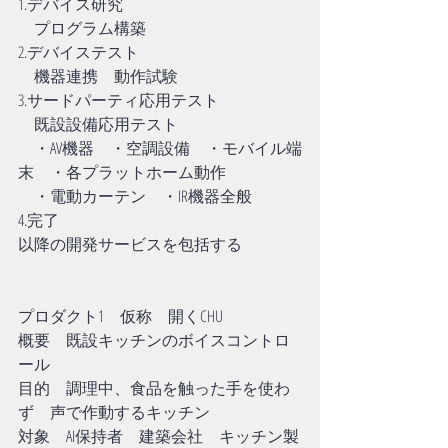
1.デバイス研究
　プログラム構築
2.デバイステスト
　機器連携　動作試験　
3.サードパーティ応用テスト
　既設設備応用テスト
　・AV機器　・空調設備　・モバイル端
末　・各プラットホーム動作
　・電動カーテン　・IR機器全般
4.完了
以降の開発サービスを包括する
プロダクト1　仮称　開くCHU
概要　既設キッチンのボイスコントロ
ール
目的　調理中、食品を触った手を使わ
ず　声で作動するキッチン
対象　AI保持者　建築会社　キッチン製