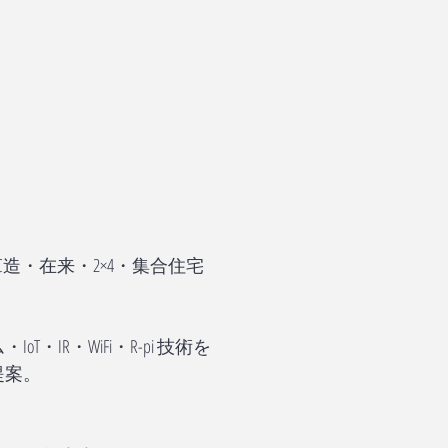
造・在来・2×4・集合住宅
IR・WiFi・R-pi 技術を
提案。