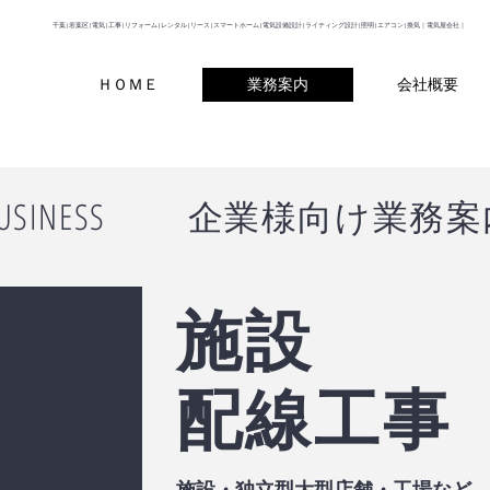
千葉|若葉区|電気|工事|リフォーム|レンタル|リース|スマートホーム|電気設備設計|ライティング設計|照明|エアコン|換気｜電気屋会社｜
ＨＯＭＥ
業務案内
会社概要
​BUSINESS 企業様向け業務
​施設
配線工事
施設・独立型大型店舗・工場など