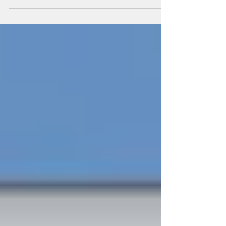
ものに交換しよう！ 住宅内に取り付け
られているコンセントには カバープレ
ートが取付られています 他にも住宅で
使われる電気設備スイッチなどにも カ
バープレートは取り付けてあります...