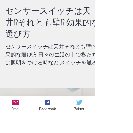
センサースイッチは天
井!?それとも壁!? 効果的な
選び方
Email
Facebook
Twitter
センサースイッチは天井それとも壁!? 効
果的な選び方 日々の生活の中で私たち